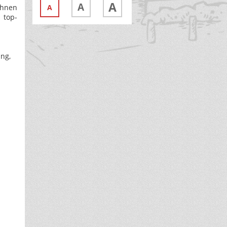
A
A
Ihnen
A
 top-
ng,